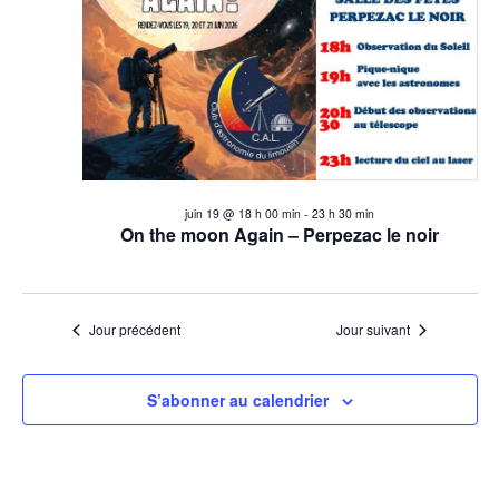
e
juin
t
r
i
2026
c
o
n
h
d
e
e
juin 19 @ 18 h 00 min
-
23 h 30 min
v
e
On the moon Again – Perpezac le noir
u
t
e
n
Jour précédent
Jour suivant
s
É
a
S’abonner au calendrier
v
v
è
i
n