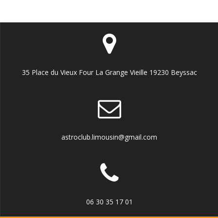
e
g
m
a
e
t
n
t
i
35 Place du Vieux Four La Grange Vieille 19230 Beyssac
o
n
d
astroclub.limousin@gmail.com
e
v
u
06 30 35 17 01
e