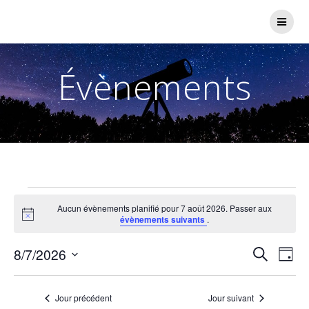
Passer
au
contenu
Évènements
Évènements
Aucun évènements planifié pour 7 août 2026. Passer aux
Notice
évènements suivants
.
for
R
N
8/7/2026
Recherche
Jour
Sélectionnez
7
a
e
une
v
Jour précédent
Jour suivant
date.