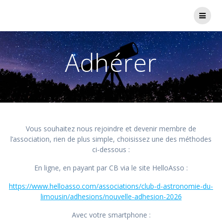
Passer
au
contenu
Adhérer
Vous souhaitez nous rejoindre et devenir membre de
l’association, rien de plus simple, choisissez une des méthodes
ci-dessous :
En ligne, en payant par CB via le site HelloAsso :
https://www.helloasso.com/associations/club-d-astronomie-du-
limousin/adhesions/nouvelle-adhesion-2026
Avec votre smartphone :