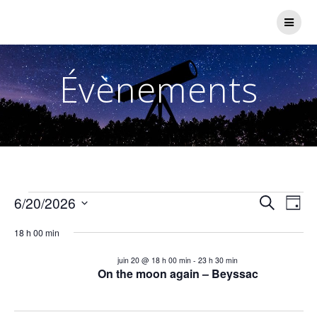
Passer
au
contenu
Évènements
R
Évènements
N
6/20/2026
Recherche
Jour
Sélectionnez
a
e
18 h 00 min
une
for
v
date.
c
juin 20 @ 18 h 00 min
-
23 h 30 min
i
On the moon again – Beyssac
20
h
g
a