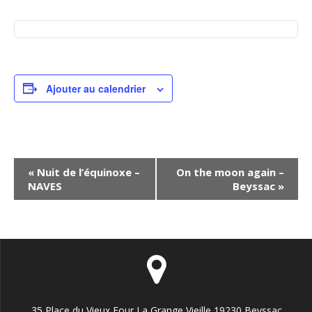
Ajouter au calendrier
N
«
Nuit de l’équinoxe –
On the moon again –
NAVES
Beyssac
»
a
v
i
g
a
t
35 Place du Vieux Four La Grange Vieille 19230 Beyssac