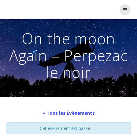
Passer
au
contenu
On the moon
Again – Perpezac
le noir
« Tous les Évènements
Cet évènement est passé.