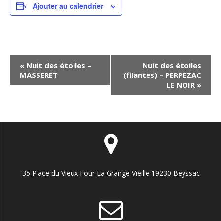
Ajouter au calendrier
N
«
Nuit des étoiles –
Nuit des étoiles
MASSERET
(filantes) – PERPEZAC
a
LE NOIR
»
v
i
g
a
t
i
35 Place du Vieux Four La Grange Vieille 19230 Beyssac
o
n
É