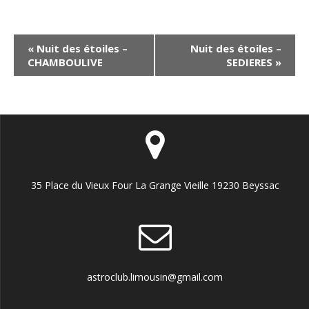
N
«
Nuit des étoiles –
Nuit des étoiles –
CHAMBOULIVE
SEDIERES
»
a
v
i
g
a
t
35 Place du Vieux Four La Grange Vieille 19230 Beyssac
i
o
n
É
v
astroclub.limousin@gmail.com
è