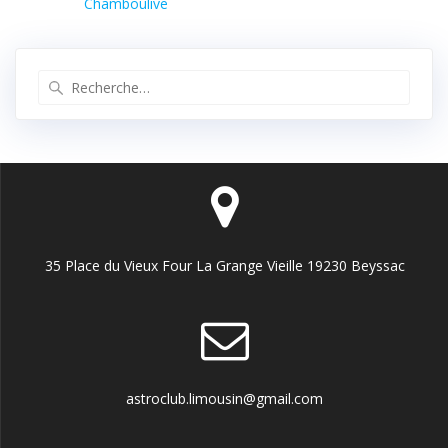
précédent :
Chamboulive
l’article
Recherche
pour
:
35 Place du Vieux Four La Grange Vieille 19230 Beyssac
astroclub.limousin@gmail.com