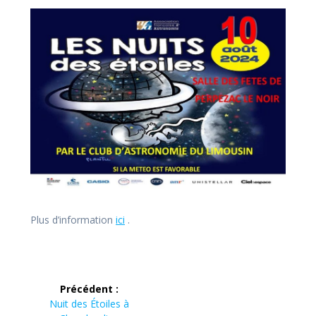
Plus d’information
ic
i
.
Navigation
Précédent :
de
Article
Nuit des Étoiles à