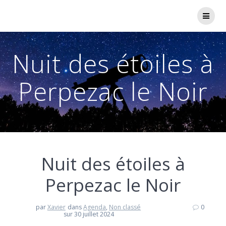
Passer
au
contenu
Nuit des étoiles à
Perpezac le Noir
Nuit des étoiles à
Perpezac le Noir
par
Xavier
dans
Agenda
,
Non classé
0
sur 30 juillet 2024