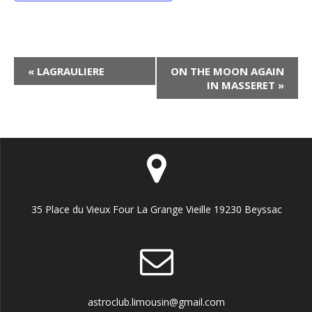
N
«
LAGRAULIERE
ON THE MOON AGAIN
IN MASSERET
»
a
v
i
g
a
t
35 Place du Vieux Four La Grange Vieille 19230 Beyssac
i
o
n
É
v
astroclub.limousin@gmail.com