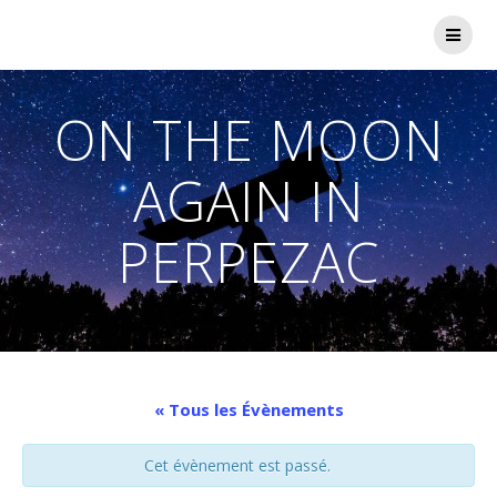
Passer
au
contenu
ON THE MOON
AGAIN IN
PERPEZAC
« Tous les Évènements
Cet évènement est passé.