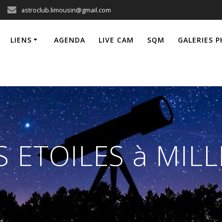
astroclub.limousin@gmail.com
LIENS
AGENDA
LIVE CAM
SQM
GALERIES 
S ETOILES à MIL