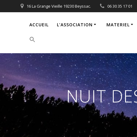
Passer
16 La Grange Vieille 19230 Beyssac.
06 30 35 17 01
au
contenu
ACCUEIL
L’ASSOCIATION
MATERIEL
Search
for:
Search Button
NUIT DE