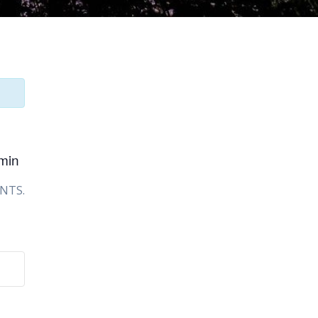
min
NTS.