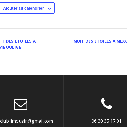
Ajouter au calendrier
T DES ETOILES A
NUIT DES ETOILES A NE
MBOULIVE
oclub.limousin@gmail.com
06 30 35 17 01