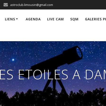
astroclub.limousin@gmail.com
LIENS
AGENDA
LIVE CAM
SQM
GALERIES 
ES ETOILES A D