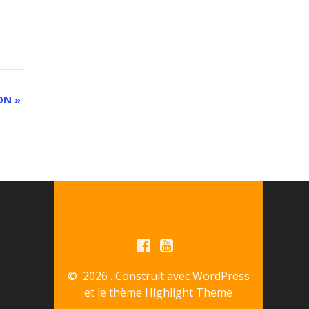
XON
»
© 2026 . Construit avec WordPress
et le thème
Highlight Theme