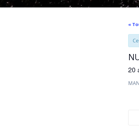
« To
Ce
NU
20 
MAN