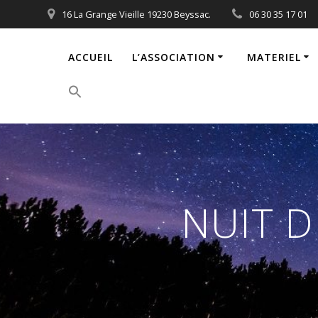
Passer
16 La Grange Vieille 19230 Beyssac.
06 30 35 17 01
au
contenu
ACCUEIL
L’ASSOCIATION
MATERIEL
Search
for:
Search Button
NUIT D