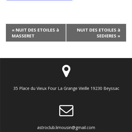
N
«
NUIT DES ETOILES à
NUIT DES ETOILES à
MASSERET
SEDIERES
»
a
v
i
g
a
t
35 Place du Vieux Four La Grange Vieille 19230 Beyssac
i
o
n
É
v
astroclub.limousin@gmail.com