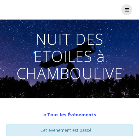
Passer
au
contenu
NUIT DES
ETOILES à
CHAMBOULIVE
« Tous les Évènements
Cet évènement est passé.