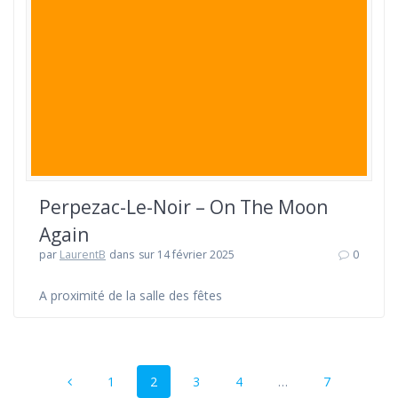
Perpezac-Le-Noir – On The Moon
Again
par
LaurentB
dans
sur 14 février 2025
0
A proximité de la salle des fêtes
Navigation
Page
Page
Page
Page
Page
1
2
3
4
…
7
au