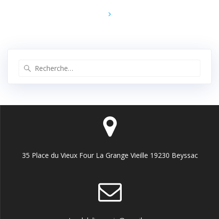
sein
des
articles
Recherche
pour
:
35 Place du Vieux Four La Grange Vieille 19230 Beyssac