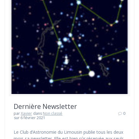
Dernière Newsletter
par
Xavier
dans
Non classé
0
sur 6 février 2021
Le Club d’Astronomie du Limousin publie tous les deux
mois sa newsletter. Elle est bien sûr réservée aux seuls