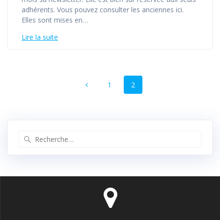
adhérents. Vous pouvez consulter les anciennes ici.
Elles sont mises en…
Lire la suite
Navigation
Page
Page
1
2
au
sein
des
Recherche
pour
articles
: