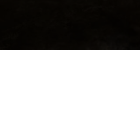
35 Place du Vieux Four La Grange Vieille 19230 Beyssac